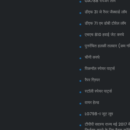
GA788 रैपिअर लॉम
डीएफ 31 जे रैपर जैक्वार्ड लॉम
डीएफ 71 एम डोबी टोवेल लॉम
एचएच 810 हवाई जेट करघे
पुनर्रचित हलकी तलवार (कम ग
चीनी करघे
पिकनॉल स्पेयर पार्ट्स
रैपर ग्रिपर
स्टॉली स्पेयर पार्ट्स
वायर हेल्ड
LG798-I जूट लूम
टीपीपी सदस्य राज्य मई 2017 में