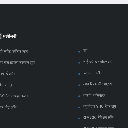
ाई मशीनरी
घर
ाई स्पीड स्पीयर लॉम
हाई स्पीड स्पीयर लॉम
म गति हलकी तलवार लूम
रंडीशन मशीन
ैक्वार्ड लॉम
आम रिप्लेसमेंट पार्ट्स
ौलिया लूम
कंपनी प्रोफाइल
द्योगिक कपड़ा करघा
क्यूजेएच 9 10 रैपर लूम
यर जेट लॉम
GA736 रैपिअर लॉम