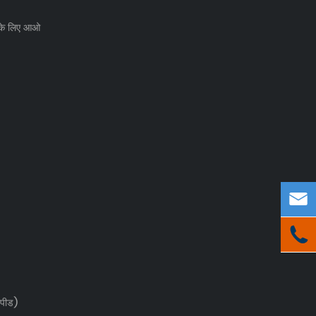
रा के लिए आओ


्पीड)