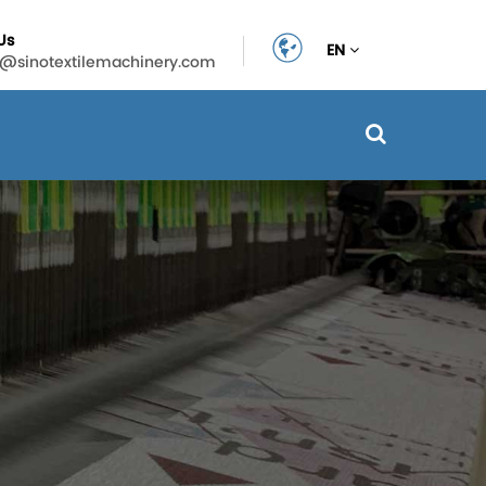
Us
EN
n@sinotextilemachinery.com