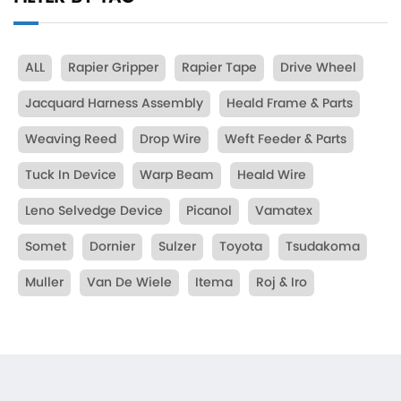
ALL
Rapier Gripper
Rapier Tape
Drive Wheel
Jacquard Harness Assembly
Heald Frame & Parts
Weaving Reed
Drop Wire
Weft Feeder & Parts
Tuck In Device
Warp Beam
Heald Wire
Leno Selvedge Device
Picanol
Vamatex
Somet
Dornier
Sulzer
Toyota
Tsudakoma
Muller
Van De Wiele
Itema
Roj & Iro