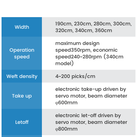
190cm, 230cm, 280cm, 300cm,
Width
320cm, 340cm, 360cm
maximum design
Operation
speed350rpm, economic
speed
speed240~280rpm (340cm
model)
Weft density
4~200 picks/cm
electronic take-up driven by
Take up
servo motor, beam diameter
φ600mm
electronic let-off driven by
Letoff
servo motor, beam diameter
φ800mm