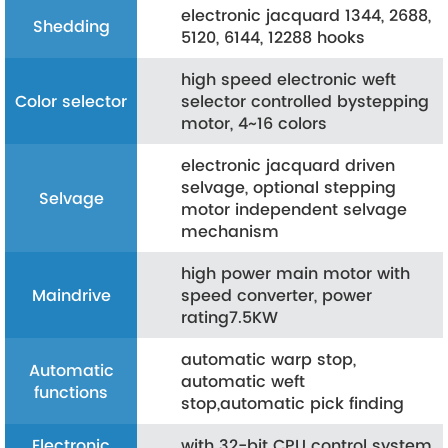
electronic jacquard 1344, 2688,
Shedding
5120, 6144, 12288 hooks
high speed electronic weft
Color selector
selector controlled bystepping
motor, 4~16 colors
electronic jacquard driven
selvage, optional stepping
Selvage
motor independent selvage
mechanism
high power main motor with
Maindrive
speed converter, power
rating7.5KW
automatic warp stop,
Automatic
automatic weft
functions
stop,automatic pick finding
Electronic
with 32-bit CPU control system