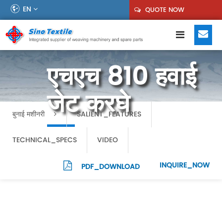
EN
QUOTE NOW
एचएच 810 हवाई
जेट करघे
बुनाई मशीनरी
SALIENT_FEATURES
TECHNICAL_SPECS
VIDEO
INQUIRE_NOW
PDF_DOWNLOAD