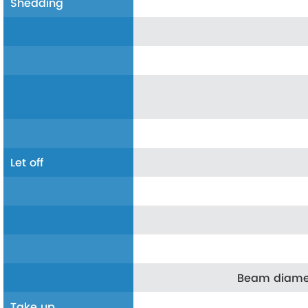
Shedding
Let off
Beam diame
Take up