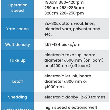
190cm 380~420rpm
Operation
280cm 258~285rpm
speed
320cm 226~250rpm
3s~80s,cotton, wool, linen,
Yarn scope
blended yarn, polyester and
etc.
Weft density
1.57~134 picks/cm
electronic take-up, beam
Take up
diameter φ600mm (on loom)
or φ1200mm (off loom)
electronic let-off, beam
Letoff
diameter φ800mm or
φ1000mm
Shedding
electronic dobby 12~20 frames
high speed electronic weft